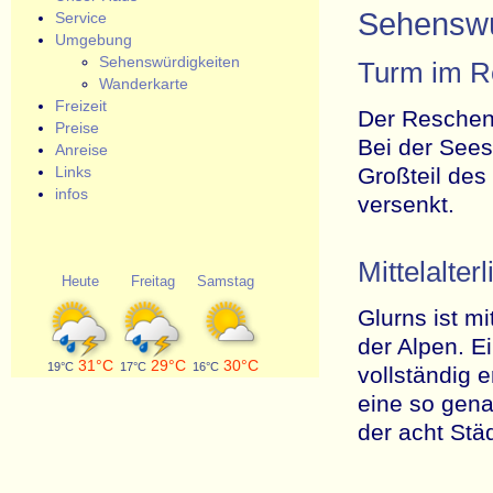
Sehenswü
Service
Umgebung
Sehenswürdigkeiten
Turm im R
Wanderkarte
Freizeit
Der Reschen
Preise
Bei der See
Anreise
Großteil des
Links
infos
versenkt.
Mittelalter
Heute
Freitag
Samstag
Glurns ist m
der Alpen. E
31°C
29°C
30°C
19°C
17°C
16°C
vollständig 
eine so gena
der acht Stä